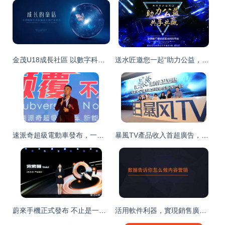
金茂U18成長社區 以數字科技重塑重慶兒童的發展軌跡
送水匠邀您一起“助力公益，共享·共贏”——科技賦能公益，共創美好未來
速派奇超級電動車發布，一場顛覆視覺盛宴震撼汽車界
暴風TV產品收入首超廣告，付費收入同比增長484%
蔚來手機正式發布 不止是一部手機，更是智能生態的關鍵拼圖
活用軟件利器，實現銷售廣告軟文低成本大批量投放