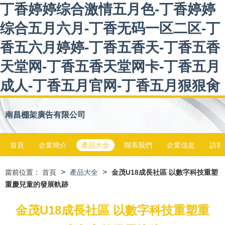
丁香婷婷综合激情五月色-丁香婷婷
综合五月六月-丁香无码一区二区-丁
香五六月婷婷-丁香五香天-丁香五香
天堂网-丁香五香天堂网卡-丁香五月
成人-丁香五月官网-丁香五月狠狠肏
南昌棚架廣告有限公司
首頁
企業簡介
產品大全
聯系我們
企業信息
訪客
>
>
當前位置：
首頁
產品大全
金茂U18成長社區 以數字科技重塑
重慶兒童的發展軌跡
金茂U18成長社區 以數字科技重塑重