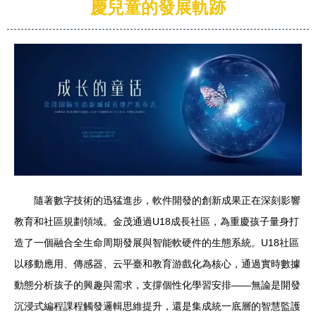
慶兒童的發展軌跡
隨著數字技術的迅猛進步，軟件開發的創新成果正在深刻影響
教育和社區規劃領域。金茂通過U18成長社區，為重慶孩子量身打
造了一個融合全生命周期發展與智能軟硬件的生態系統。U18社區
以移動應用、傳感器、云平臺和教育游戲化為核心，通過實時數據
動態分析孩子的興趣與需求，支撐個性化學習安排——無論是開發
沉浸式編程課程觸發邏輯思維提升，還是集成統一底層的智慧監護