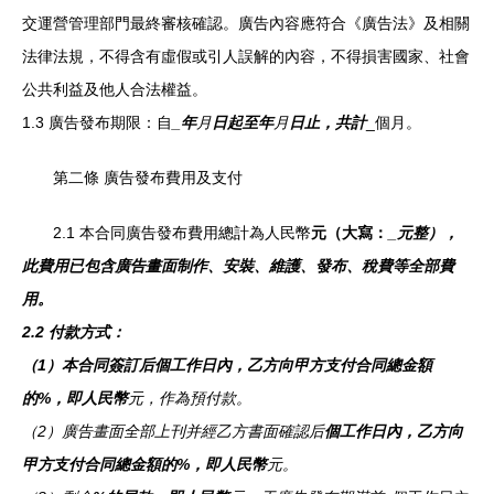
交運營管理部門最終審核確認。廣告內容應符合《廣告法》及相關
法律法規，不得含有虛假或引人誤解的內容，不得損害國家、社會
公共利益及他人合法權益。
1.3 廣告發布期限：自
_年
月
日起至
年
月
日止，共計
_個月。
第二條 廣告發布費用及支付
2.1 本合同廣告發布費用總計為人民幣
元（大寫：
_元整），
此費用已包含廣告畫面制作、安裝、維護、發布、稅費等全部費
用。
2.2 付款方式：
（1）本合同簽訂后
個工作日內，乙方向甲方支付合同總金額
的
%，即人民幣
元，作為預付款。
（2）廣告畫面全部上刊并經乙方書面確認后
個工作日內，乙方向
甲方支付合同總金額的
%，即人民幣
元。