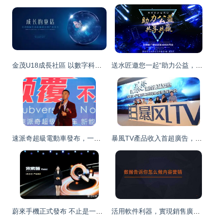
金茂U18成長社區 以數字科技重塑重慶兒童的發展軌跡
送水匠邀您一起“助力公益，共享·共贏”——科技賦能公益，共創美好未來
速派奇超級電動車發布，一場顛覆視覺盛宴震撼汽車界
暴風TV產品收入首超廣告，付費收入同比增長484%
蔚來手機正式發布 不止是一部手機，更是智能生態的關鍵拼圖
活用軟件利器，實現銷售廣告軟文低成本大批量投放