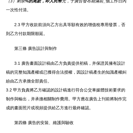
（3）剩余
%的尾款，即人民幣
元，于廣告發布期滿前
_
個工作日內
一次性付清。
2.3 甲方收款前須向乙方出具等額有效的增值稅專用發票，否
則乙方付款期限順延。
第三條 廣告設計與制作
3.1 廣告畫面設計稿由乙方負責提供初稿，并保證其擁有設計
稿的完整知識產權或已獲得合法授權，因設計稿產生的知識產權糾
紛由乙方承擔全部責任。
3.2 甲方負責將乙方確認的設計稿進行符合公交車媒體技術要求的
制作與輸出，并承擔相關制作費用。甲方應在廣告上刊前將制作完
成的畫面照片或視頻提供給乙方進行最終確認。
第四條 廣告的安裝、維護與驗收